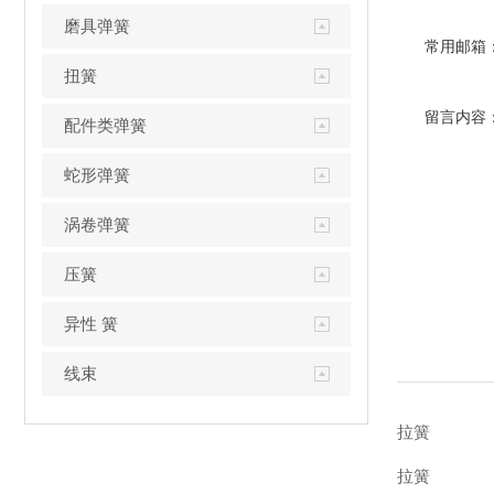
磨具弹簧
常用邮箱
扭簧
留言内容
配件类弹簧
蛇形弹簧
涡卷弹簧
压簧
异性 簧
线束
拉簧
拉簧